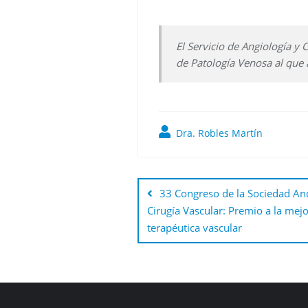
El Servicio de Angiología y
de Patología Venosa al que 
Dra. Robles Martín
Navegación
de
33 Congreso de la Sociedad And
Cirugía Vascular: Premio a la mej
entradas
terapéutica vascular