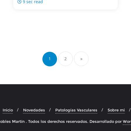
9 sec read
Navegación
de
1
2
»
entradas
Inicio
Novedades
Patologías Vasculares
Sobre mi
obles Martín . Todos los derechos reservados.
Desarrollado por
Wor