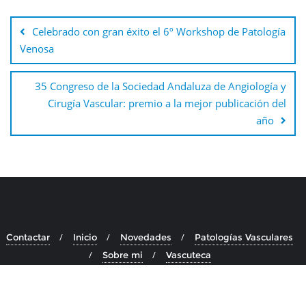
Navegación
de
Celebrado con gran éxito el 6º Workshop de Patología
entradas
Venosa
35 Congreso de la Sociedad Andaluza de Angiología y
Cirugía Vascular: premio a la mejor publicación del
año
Contactar
Inicio
Novedades
Patologías Vasculares
Sobre mi
Vascuteca
Copyright ©2026 Doctora María Luisa Robles Martín . Todos los
derechos reservados.
Desarrollado por
WordPress
&
Diseñado