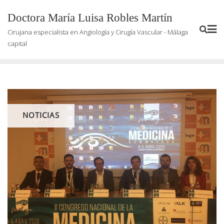
Saltar
Doctora María Luisa Robles Martín
al
contenido
Cirujana especialista en Angiología y Cirugía Vascular - Málaga
capital
NOTICIAS