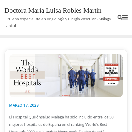
Saltar
Doctora María Luisa Robles Martín
al
contenido
Cirujana especialista en Angiología y Cirugía Vascular - Málaga
capital
MARZO 17, 2023
El Hospital Quirónsalud Málaga ha sido incluido entre los 50
mejores hospitales de España en el ranking ‘World’s Best
Hospitals 2023’ de la revista Newsweek. Dentro de está