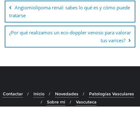
de
Angiomiolipoma renal: sabes lo qué es y cómo puede
entradas
tratarse
¿Por qué realizamos un eco-doppler venoso para valorar
tus varices?
Contactar
Inicio
Novedades
Patologías Vasculares
Sobre mi
Vascuteca
Copyright ©2026 Doctora María Luisa Robles Martín . Todos los
derechos reservados.
Desarrollado por
WordPress
&
Diseñado
por
Bizberg Themes