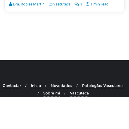
Dra. Robles Martín
Vascuteca
4
1 min read
Contactar
Inicio
Novedades
Patologías Vasculares
Sobre mi
Vascuteca
Copyright ©2026 Doctora María Luisa Robles Martín . Todos los
derechos reservados.
Desarrollado por
WordPress
&
Diseñado
por
Bizberg Themes