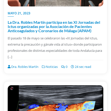
MAYO 21, 2023
La Dra. Robles Martín participa en las XI Jornadas del
Ictus organizadas por la Asociación de Pacientes
Anticoagulados y Coronarios de Málaga (APAM)
El pasado 18 de mayo se celebraron las «XI Jornadas del Ictus,
extrema la precaución y gánale vida al ictus» donde participaron
profesionales de distintas especialidades de toda Andalucía para
[…]
Dra. Robles Martín
Noticias
0
24 sec read