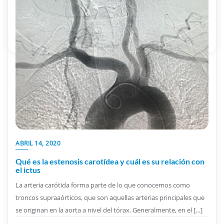
carotídea (estenosis carotídea). Para ello debemos conocer la
historia del […]
Dra. Robles Martín
Vascuteca
0
1 min read
ABRIL 14, 2020
Qué es la estenosis carotídea y cuál es su relación con
el ictus
La arteria carótida forma parte de lo que conocemos como
troncos supraaórticos, que son aquellas arterias principales que
se originan en la aorta a nivel del tórax. Generalmente, en el […]