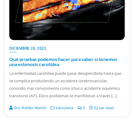
DICIEMBRE 26, 2022
Qué pruebas podemos hacer para saber si tenemos
una estenosis carotídea
La enfermedad carotídea puede pasar desapercibida hasta que
se complica produciendo un accidente cerebrovascular,
conocido mas comúnmente como ictus o accidente isquémico
transitorio (AIT). Estos problemas se manifiestan a través […]
Dra. Robles Martín
Vascuteca
0
52 sec read